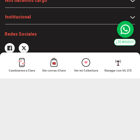
Nos hacemos cargo
Institucional
Redes Sociales
¿TE AYUDO?
Cambiarme a Claro
Ver correo iClaro
Ver mi Cobertura
Navegar con 4G LTE
América Móvil Perú S.A.C.
RUC 20467534026
Todos los derechos reservados
2026
Términos y condiciones de la web
Condiciones de garantía de equipos
Política de Privacidad
Derechos ARCO
Sistema de consultas Tarifarias
Neutralidad de Red
Sistema de Consulta de Deudas